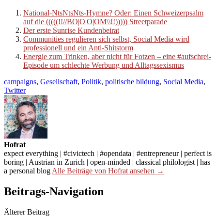
National-NtsNtsNts-Hymne? Oder: Einen Schweizerpsalm
auf die (((((!!//BO|O|O|OM\\!!))))) Streetparade
Der erste Sunrise Kundenbeirat
Communities regulieren sich selbst, Social Media wird
professionell und ein Anti-Shitstorm
Energie zum Trinken, aber nicht für Fotzen – eine #aufschrei-
Episode um schlechte Werbung und Alltagssexismus
campaigns
,
Gesellschaft
,
Politik
,
politische bildung
,
Social Media
,
Twitter
Hofrat
expect everything | #civictech | #opendata | #entrepreneur | perfect is
boring | Austrian in Zurich | open-minded | classical philologist | has
a personal blog
Alle Beiträge von Hofrat ansehen →
Beitrags-Navigation
Älterer Beitrag