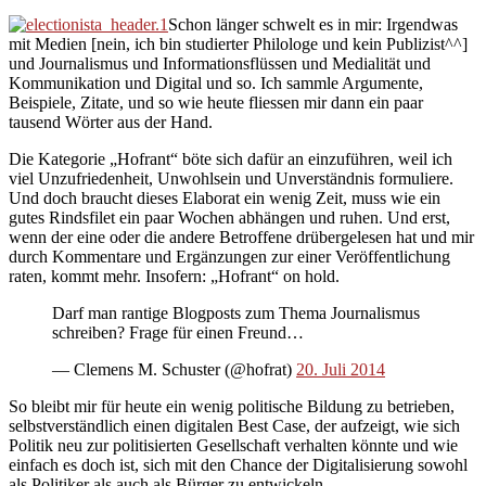
Schon länger schwelt es in mir: Irgendwas
mit Medien [nein, ich bin studierter Philologe und kein Publizist^^]
und Journalismus und Informationsflüssen und Medialität und
Kommunikation und Digital und so. Ich sammle Argumente,
Beispiele, Zitate, und so wie heute fliessen mir dann ein paar
tausend Wörter aus der Hand.
Die Kategorie „Hofrant“ böte sich dafür an einzuführen, weil ich
viel Unzufriedenheit, Unwohlsein und Unverständnis formuliere.
Und doch braucht dieses Elaborat ein wenig Zeit, muss wie ein
gutes Rindsfilet ein paar Wochen abhängen und ruhen. Und erst,
wenn der eine oder die andere Betroffene drübergelesen hat und mir
durch Kommentare und Ergänzungen zur einer Veröffentlichung
raten, kommt mehr. Insofern: „Hofrant“ on hold.
Darf man rantige Blogposts zum Thema Journalismus
schreiben? Frage für einen Freund…
— Clemens M. Schuster (@hofrat)
20. Juli 2014
So bleibt mir für heute ein wenig politische Bildung zu betrieben,
selbstverständlich einen digitalen Best Case, der aufzeigt, wie sich
Politik neu zur politisierten Gesellschaft verhalten könnte und wie
einfach es doch ist, sich mit den Chance der Digitalisierung sowohl
als Politiker als auch als Bürger zu entwickeln.