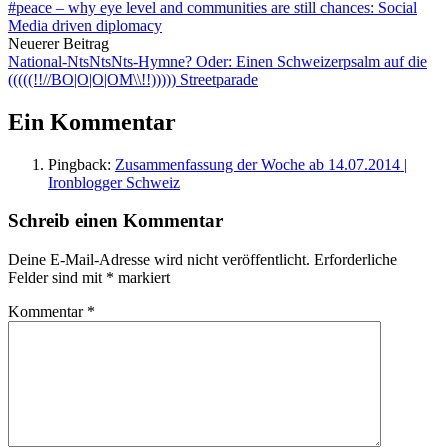
#peace – why eye level and communities are still chances: Social
Media driven diplomacy
Neuerer Beitrag
National-NtsNtsNts-Hymne? Oder: Einen Schweizerpsalm auf die
(((((!!//BO|O|O|OM\\!!))))) Streetparade
Ein Kommentar
Pingback:
Zusammenfassung der Woche ab 14.07.2014 |
Ironblogger Schweiz
Schreib einen Kommentar
Deine E-Mail-Adresse wird nicht veröffentlicht.
Erforderliche
Felder sind mit
*
markiert
Kommentar
*