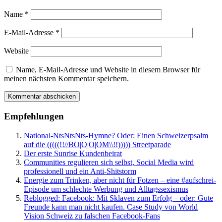
Name
*
E-Mail-Adresse
*
Website
Name, E-Mail-Adresse und Website in diesem Browser für
meinen nächsten Kommentar speichern.
Empfehlungen
National-NtsNtsNts-Hymne? Oder: Einen Schweizerpsalm
auf die (((((!!//BO|O|O|OM\\!!))))) Streetparade
Der erste Sunrise Kundenbeirat
Communities regulieren sich selbst, Social Media wird
professionell und ein Anti-Shitstorm
Energie zum Trinken, aber nicht für Fotzen – eine #aufschrei-
Episode um schlechte Werbung und Alltagssexismus
Reblogged: Facebook: Mit Sklaven zum Erfolg – oder: Gute
Freunde kann man nicht kaufen. Case Study von World
Vision Schweiz zu falschen Facebook-Fans