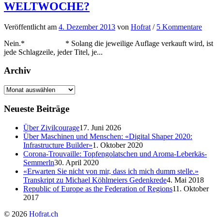
WELTWOCHE?
Veröffentlicht
am
4. Dezember 2013
von
Hofrat
/
5 Kommentare
Nein.* * Solang die jeweilige Auflage verkauft wird, ist
jede Schlagzeile, jeder Titel, je...
Archiv
Neueste Beiträge
Über Zivilcourage
17. Juni 2026
Über Maschinen und Menschen: «Digital Shaper 2020:
Infrastructure Builder»
1. Oktober 2020
Corona-Trouvaille: Topfengolatschen und Aroma-Leberkäs-
Semmerln
30. April 2020
«Erwarten Sie nicht von mir, dass ich mich dumm stelle.»
Transkript zu Michael Köhlmeiers Gedenkrede
4. Mai 2018
Republic of Europe as the Federation of Regions
11. Oktober
2017
© 2026
Hofrat.ch