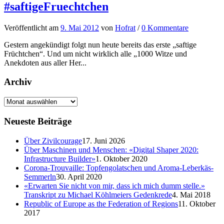
#saftigeFruechtchen
Veröffentlicht
am
9. Mai 2012
von
Hofrat
/
0 Kommentare
Gestern angekündigt folgt nun heute bereits das erste „saftige
Früchtchen“. Und um nicht wirklich alle „1000 Witze und
Anekdoten aus aller Her...
Archiv
Neueste Beiträge
Über Zivilcourage
17. Juni 2026
Über Maschinen und Menschen: «Digital Shaper 2020:
Infrastructure Builder»
1. Oktober 2020
Corona-Trouvaille: Topfengolatschen und Aroma-Leberkäs-
Semmerln
30. April 2020
«Erwarten Sie nicht von mir, dass ich mich dumm stelle.»
Transkript zu Michael Köhlmeiers Gedenkrede
4. Mai 2018
Republic of Europe as the Federation of Regions
11. Oktober
2017