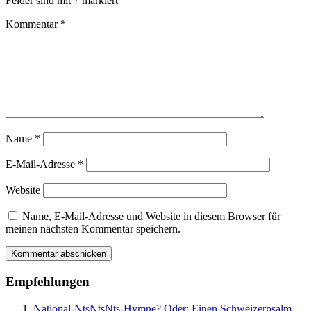
Felder sind mit
*
markiert
Kommentar
*
Name
*
E-Mail-Adresse
*
Website
Name, E-Mail-Adresse und Website in diesem Browser für
meinen nächsten Kommentar speichern.
Empfehlungen
National-NtsNtsNts-Hymne? Oder: Einen Schweizerpsalm