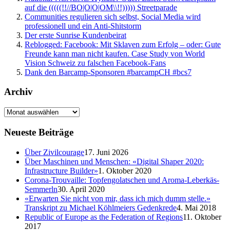
auf die (((((!!//BO|O|O|OM\\!!))))) Streetparade
Communities regulieren sich selbst, Social Media wird
professionell und ein Anti-Shitstorm
Der erste Sunrise Kundenbeirat
Reblogged: Facebook: Mit Sklaven zum Erfolg – oder: Gute
Freunde kann man nicht kaufen. Case Study von World
Vision Schweiz zu falschen Facebook-Fans
Dank den Barcamp-Sponsoren #barcampCH #bcs7
Archiv
Neueste Beiträge
Über Zivilcourage
17. Juni 2026
Über Maschinen und Menschen: «Digital Shaper 2020:
Infrastructure Builder»
1. Oktober 2020
Corona-Trouvaille: Topfengolatschen und Aroma-Leberkäs-
Semmerln
30. April 2020
«Erwarten Sie nicht von mir, dass ich mich dumm stelle.»
Transkript zu Michael Köhlmeiers Gedenkrede
4. Mai 2018
Republic of Europe as the Federation of Regions
11. Oktober
2017