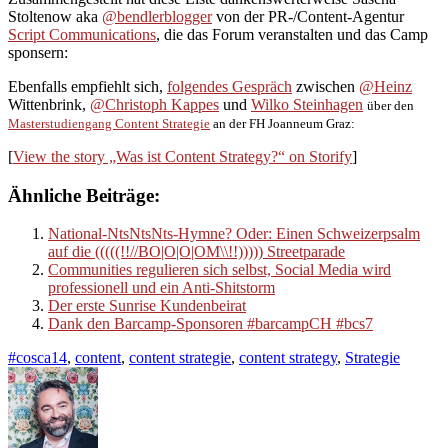
Stoltenow aka
@bendlerblogger
von der PR-/Content-Agentur
Script Communications
, die das Forum veranstalten und das Camp
sponsern:
Ebenfalls empfiehlt sich,
folgendes Gespräch
zwischen
@Heinz
Wittenbrink,
@Christoph Kappes
und
Wilko Steinhagen
über den
Masterstudiengang Content Strategie
an der FH Joanneum Graz:
[
View the story „Was ist Content Strategy?“ on Storify
]
Ähnliche Beiträge:
National-NtsNtsNts-Hymne? Oder: Einen Schweizerpsalm
auf die (((((!!//BO|O|O|OM\\!!))))) Streetparade
Communities regulieren sich selbst, Social Media wird
professionell und ein Anti-Shitstorm
Der erste Sunrise Kundenbeirat
Dank den Barcamp-Sponsoren #barcampCH #bcs7
#cosca14
,
content
,
content strategie
,
content strategy
,
Strategie