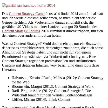
Das
Content Strategy Camp
#cosca14 findet 2014 zum 2. mal statt
und ich werde diesesmal teilnehmen, so mich nicht wieder die
Grippe flachlegt. Als Vorbereitung darauf empfiehlt sich, die
gezählten 40 Videos mit einer Laufzeit von gut 20 Stunden des
Content Strategy Forums
2014 zumindest durchzuzappen, um sich
den einen oder anderen Input zu holen.
Was ist Content Strategie? Wohl doch mehr als nur ein Buzzword,
daher ist es empfehlenswert, denjenigen zuzuhören, die auch sonst
Ahnung von Strategie haben und sich nicht nur von einem
Pseudotrend zum nächsten via Trittbrett mitschwingen… Eine
Content Strategie regelt den professionellen und strukturierten
Umgang mit digitalen Inhalten, very basic. Und dann gibts dazu
Literatur:
Halvorson, Kristina/ Rach, Melissa (2012): Content Strategy
for the Web
Bloomstein, Margot (2012): Content Strategy at Work
Radl, Brigitte Alice (2012): Content-Strategie 3: Die
Wirtschaft braucht für den Wandel Content-Strategen
Löffler, Miriam (2014): Think Content
Zusammengestellt hat diese Liste dankenswerterweise Sascha