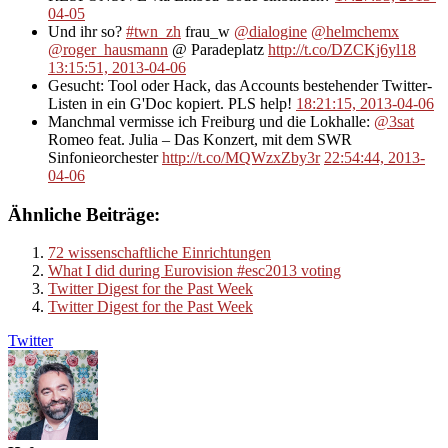
04-05
Und ihr so?
#twn_zh
frau_w
@dialogine
@helmchemx
@roger_hausmann
@ Paradeplatz
http://t.co/DZCKj6yl18
13:15:51, 2013-04-06
Gesucht: Tool oder Hack, das Accounts bestehender Twitter-
Listen in ein G'Doc kopiert. PLS help!
18:21:15, 2013-04-06
Manchmal vermisse ich Freiburg und die Lokhalle:
@3sat
Romeo feat. Julia – Das Konzert, mit dem SWR
Sinfonieorchester
http://t.co/MQWzxZby3r
22:54:44, 2013-
04-06
Ähnliche Beiträge:
72 wissenschaftliche Einrichtungen
What I did during Eurovision #esc2013 voting
Twitter Digest for the Past Week
Twitter Digest for the Past Week
Twitter