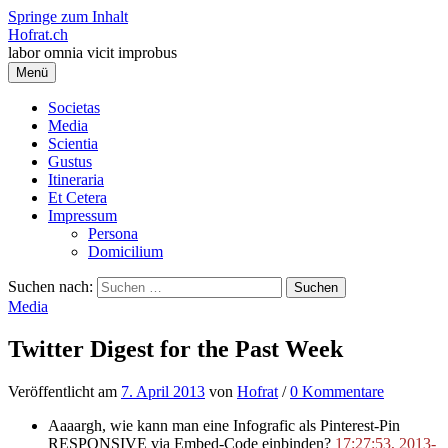
Springe zum Inhalt
Hofrat.ch
labor omnia vicit improbus
Menü
Societas
Media
Scientia
Gustus
Itineraria
Et Cetera
Impressum
Persona
Domicilium
Suchen nach:
Media
Twitter Digest for the Past Week
Veröffentlicht
am
7. April 2013
von
Hofrat
/
0 Kommentare
Aaaargh, wie kann man eine Infografic als Pinterest-Pin
RESPONSIVE via Embed-Code einbinden?
17:27:53, 2013-