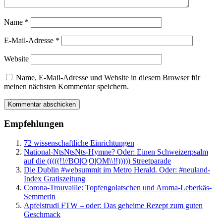
Name
*
E-Mail-Adresse
*
Website
Name, E-Mail-Adresse und Website in diesem Browser für
meinen nächsten Kommentar speichern.
Empfehlungen
72 wissenschaftliche Einrichtungen
National-NtsNtsNts-Hymne? Oder: Einen Schweizerpsalm
auf die (((((!!//BO|O|O|OM\\!!))))) Streetparade
Die Dublin #websummit im Metro Herald. Oder: #neuland-
Index Gratiszeitung
Corona-Trouvaille: Topfengolatschen und Aroma-Leberkäs-
Semmerln
Apfelstrudl FTW – oder: Das geheime Rezept zum guten
Geschmack