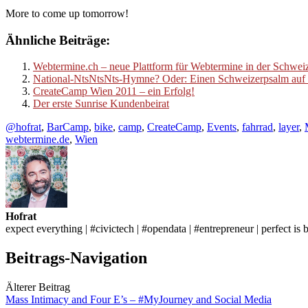
More to come up tomorrow!
Ähnliche Beiträge:
Webtermine.ch – neue Plattform für Webtermine in der Schwei
National-NtsNtsNts-Hymne? Oder: Einen Schweizerpsalm auf die
CreateCamp Wien 2011 – ein Erfolg!
Der erste Sunrise Kundenbeirat
@hofrat
,
BarCamp
,
bike
,
camp
,
CreateCamp
,
Events
,
fahrrad
,
layer
,
webtermine.de
,
Wien
Hofrat
expect everything | #civictech | #opendata | #entrepreneur | perfect is 
Beitrags-Navigation
Älterer Beitrag
Mass Intimacy and Four E’s – #MyJourney and Social Media