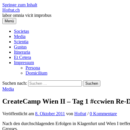
Springe zum Inhalt
Hofrat.ch
labor omnia vicit improbus
Menü
Societas
Media
Scientia
Gustus
Itineraria
Et Cetera
Impressum
Persona
Domicilium
Suchen nach:
Media
CreateCamp Wien II – Tag 1 #ccwien Re-D
Veröffentlicht
am
8. Oktober 2011
von
Hofrat
/
0 Kommentare
Nach den durchschlagenden Erfolgen in Klagenfurt und Wien I treffe
Grosses.