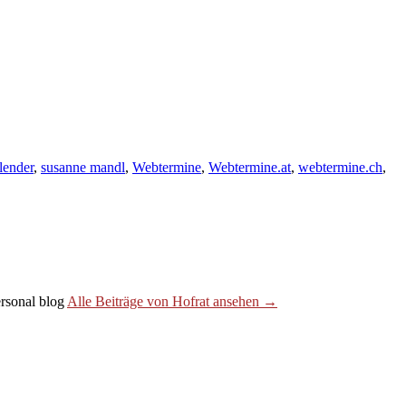
 lender
,
susanne mandl
,
Webtermine
,
Webtermine.at
,
webtermine.ch
,
personal blog
Alle Beiträge von Hofrat ansehen →