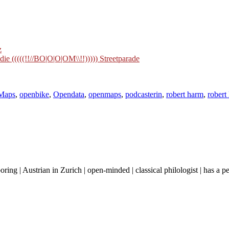
z
 (((((!!//BO|O|O|OM\\!!))))) Streetparade
Maps
,
openbike
,
Opendata
,
openmaps
,
podcasterin
,
robert harm
,
robert
boring | Austrian in Zurich | open-minded | classical philologist | has a 