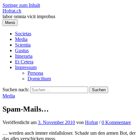
Springe zum Inhalt
Hofrat.ch
labor omnia vicit improbus
Menü
Societas
Media
Scientia
Gustus
Itineraria
Et Cetera
Impressum
Persona
Domicilium
Suchen nach:
Media
Spam-Mails…
Veröffentlicht
am
3. November 2010
von
Hofrat
/
0 Kommentare
… werden auch immer einfallsloser. Schade um den armen Bot, der
das alles verschicken muss.