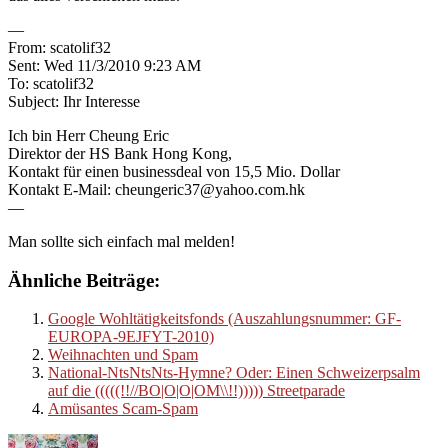
—
From: scatolif32
Sent: Wed 11/3/2010 9:23 AM
To: scatolif32
Subject: Ihr Interesse
Ich bin Herr Cheung Eric
Direktor der HS Bank Hong Kong,
Kontakt für einen businessdeal von 15,5 Mio. Dollar
Kontakt E-Mail: cheungeric37@yahoo.com.hk
—
Man sollte sich einfach mal melden!
Ähnliche Beiträge:
Google Wohltätigkeitsfonds (Auszahlungsnummer: GF-
EUROPA-9EJFYT-2010)
Weihnachten und Spam
National-NtsNtsNts-Hymne? Oder: Einen Schweizerpsalm
auf die (((((!!//BO|O|O|OM\\!!))))) Streetparade
Amüsantes Scam-Spam