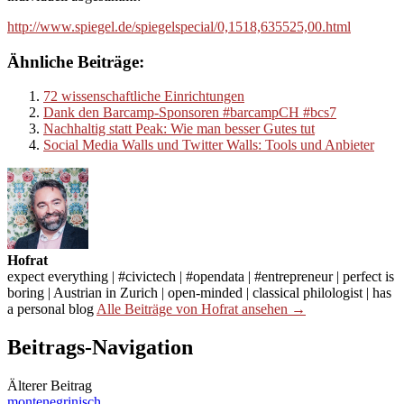
http://www.spiegel.de/spiegelspecial/0,1518,635525,00.html
Ähnliche Beiträge:
72 wissenschaftliche Einrichtungen
Dank den Barcamp-Sponsoren #barcampCH #bcs7
Nachhaltig statt Peak: Wie man besser Gutes tut
Social Media Walls und Twitter Walls: Tools und Anbieter
Hofrat
expect everything | #civictech | #opendata | #entrepreneur | perfect is
boring | Austrian in Zurich | open-minded | classical philologist | has
a personal blog
Alle Beiträge von Hofrat ansehen →
Beitrags-Navigation
Älterer Beitrag
montenegrinisch…