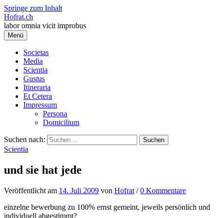
Springe zum Inhalt
Hofrat.ch
labor omnia vicit improbus
Menü
Societas
Media
Scientia
Gustus
Itineraria
Et Cetera
Impressum
Persona
Domicilium
Suchen nach:
Scientia
und sie hat jede
Veröffentlicht
am
14. Juli 2009
von
Hofrat
/
0 Kommentare
einzelne bewerbung zu 100% ernst gemeint, jeweils persönlich und
individuell abgestimmt?