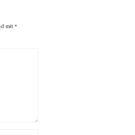
nd mit
*