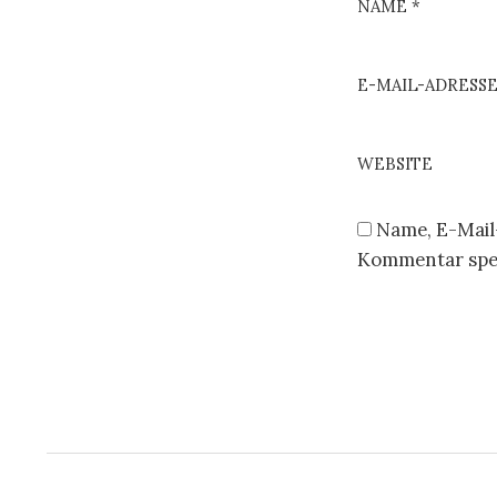
NAME
*
g
a
E-MAIL-ADRESS
t
i
WEBSITE
o
n
Name, E-Mail
Kommentar spe