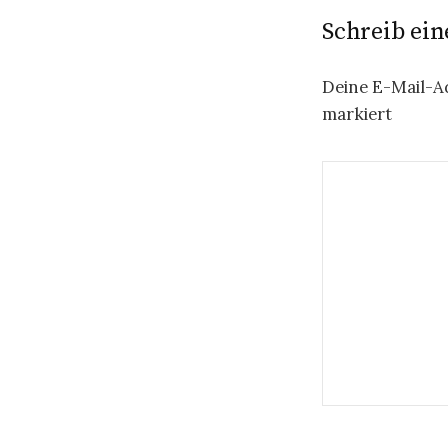
Schreib ei
i
t
Deine E-Mail-Ad
r
markiert
a
g
s
-
N
a
v
i