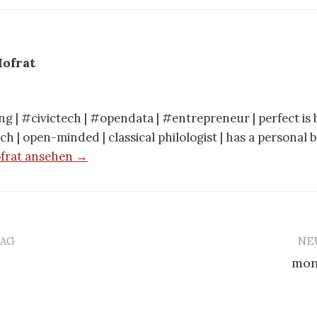
ofrat
g | #civictech | #opendata | #entrepreneur | perfect is b
ch | open-minded | classical philologist | has a personal 
ofrat ansehen →
RAG
NE
mon