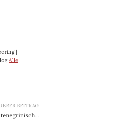
oring |
blog
Alle
UERER BEITRAG
tenegrinisch…