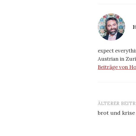
H
expect everythin
Austrian in Zuri
Beiträge von H
ÄLTERER BEIT
brot und krise
B
e