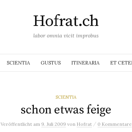
Hofrat.ch
labor omnia vicit improbus
SCIENTIA
GUSTUS
ITINERARIA
ET CETE
SCIENTIA
schon etwas feige
/
Veröffentlicht
am
9. Juli 2009
von
Hofrat
0 Kommentare