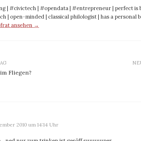
g | #civictech | #opendata | #entrepreneur | perfect is b
ch | open-minded | classical philologist | has a personal 
ofrat ansehen →
RAG
NE
eim Fliegen?
n
vember 2010 um 14:14 Uhr
h…ned nur zum trinken ist gesöff suuuuuper