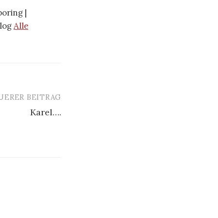
oring |
blog
Alle
UERER BEITRAG
Karel….