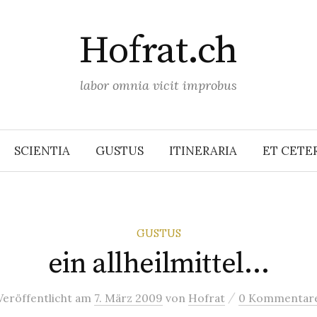
Hofrat.ch
labor omnia vicit improbus
SCIENTIA
GUSTUS
ITINERARIA
ET CETE
GUSTUS
ein allheilmittel…
/
Veröffentlicht
am
7. März 2009
von
Hofrat
0 Kommentar