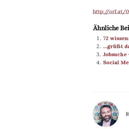
http://orf.at
Ähnliche Bei
72 wissen
…grüßt d
Jobsuche 
Social Me
H