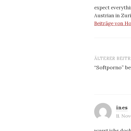
expect everythin
Austrian in Zuri
Beiträge von H
ÄLTERER BEIT
Beitrags-
“Softporno” b
Navigatio
ines
11. No
wusst ichs doc