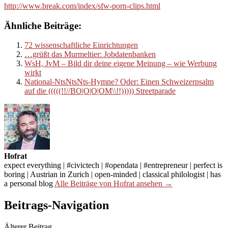
http://www.break.com/index/sfw-porn-clips.html
Ähnliche Beiträge:
72 wissenschaftliche Einrichtungen
…grüßt das Murmeltier: Jobdatenbanken
WsH, JvM – Bild dir deine eigene Meinung – wie Werbung
wirkt
National-NtsNtsNts-Hymne? Oder: Einen Schweizerpsalm
auf die (((((!!//BO|O|O|OM\\!!))))) Streetparade
Hofrat
expect everything | #civictech | #opendata | #entrepreneur | perfect is
boring | Austrian in Zurich | open-minded | classical philologist | has
a personal blog
Alle Beiträge von Hofrat ansehen →
Beitrags-Navigation
Älterer Beitrag