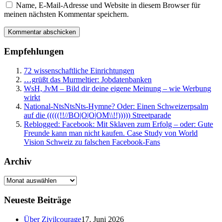
Name, E-Mail-Adresse und Website in diesem Browser für
meinen nächsten Kommentar speichern.
Empfehlungen
72 wissenschaftliche Einrichtungen
…grüßt das Murmeltier: Jobdatenbanken
WsH, JvM – Bild dir deine eigene Meinung – wie Werbung
wirkt
National-NtsNtsNts-Hymne? Oder: Einen Schweizerpsalm
auf die (((((!!//BO|O|O|OM\\!!))))) Streetparade
Reblogged: Facebook: Mit Sklaven zum Erfolg – oder: Gute
Freunde kann man nicht kaufen. Case Study von World
Vision Schweiz zu falschen Facebook-Fans
Archiv
Neueste Beiträge
Über Zivilcourage
17. Juni 2026