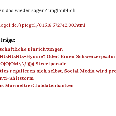
en das wieder sagen? unglaublich
egel.de/spiegel/0,1518,572742,00.html
träge:
schaftliche Einrichtungen
NtsNtsNts-Hymne? Oder: Einen Schweizerpsalm 
O|O|O|OM\\!!))))) Streetparade
es regulieren sich selbst, Social Media wird pro
nti-Shitstorm
as Murmeltier: Jobdatenbanken