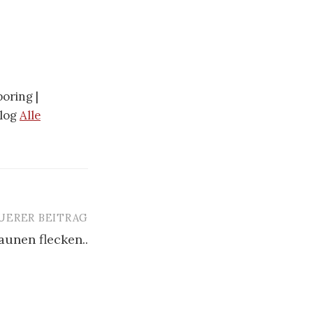
oring |
blog
Alle
UERER BEITRAG
aunen flecken..