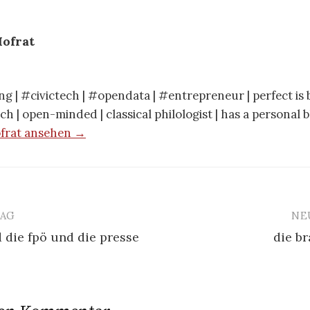
ofrat
g | #civictech | #opendata | #entrepreneur | perfect is b
ch | open-minded | classical philologist | has a personal 
ofrat ansehen →
RAG
NE
 die fpö und die presse
die br
n