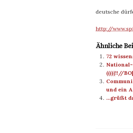
deutsche dürf
http://www.spi
Ähnliche Bei
72 wissen
National-
(((((!!//B
Communiti
und ein A
…grüßt d