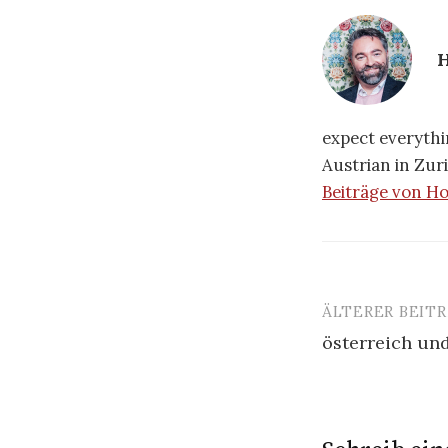
H
expect everythin
Austrian in Zuri
Beiträge von H
ÄLTERER BEIT
Beitrags-
österreich und
Navigatio