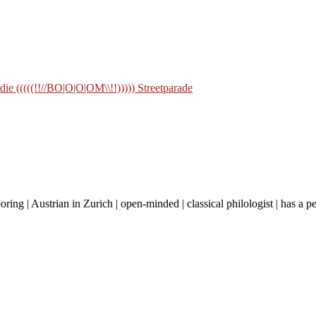
 (((((!!//BO|O|O|OM\\!!))))) Streetparade
boring | Austrian in Zurich | open-minded | classical philologist | has a 