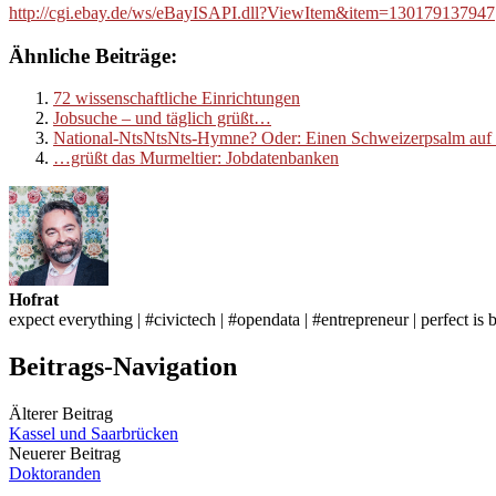
http://cgi.ebay.de/ws/eBayISAPI.dll?ViewItem&item=130179137947
Ähnliche Beiträge:
72 wissenschaftliche Einrichtungen
Jobsuche – und täglich grüßt…
National-NtsNtsNts-Hymne? Oder: Einen Schweizerpsalm auf die
…grüßt das Murmeltier: Jobdatenbanken
Hofrat
expect everything | #civictech | #opendata | #entrepreneur | perfect is 
Beitrags-Navigation
Älterer Beitrag
Kassel und Saarbrücken
Neuerer Beitrag
Doktoranden