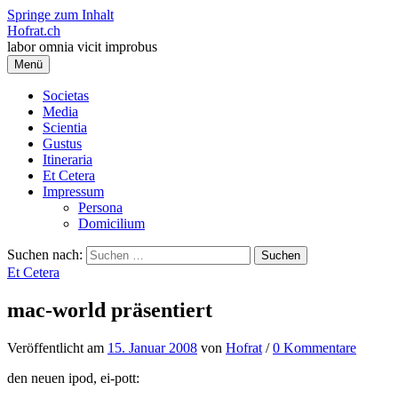
Springe zum Inhalt
Hofrat.ch
labor omnia vicit improbus
Menü
Societas
Media
Scientia
Gustus
Itineraria
Et Cetera
Impressum
Persona
Domicilium
Suchen nach:
Et Cetera
mac-world präsentiert
Veröffentlicht
am
15. Januar 2008
von
Hofrat
/
0 Kommentare
den neuen ipod, ei-pott: