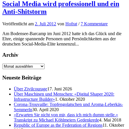
Social Media wird professionell und ein
Anti-Shitstorm
Veröffentlicht
am
2. Juli 2012
von
Hofrat
/
7 Kommentare
Am Bodensee-Barcamp im Juni 2012 hatte ich das Glück und die
Ehre, einige spannende Personen und Persönlichkeiten aus der
deutschen Social-Media-Elite kennenzul...
Archiv
Neueste Beiträge
Über Zivilcourage
17. Juni 2026
Über Maschinen und Menschen: «Digital Shaper 2020:
Infrastructure Builder»
1. Oktober 2020
Corona-Trouvaille: Topfengolatschen und Aroma-Leberkäs-
Semmerln
30. April 2020
«Erwarten Sie nicht von mir, dass ich mich dumm stelle.»
Transkript zu Michael Köhlmeiers Gedenkrede
4. Mai 2018
Republic of Europe as the Federation of Regions
11. Oktober