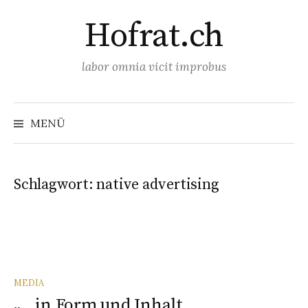
Springe
Hofrat.ch
zum
Inhalt
labor omnia vicit improbus
Suchen
nach:
MENÜ
Schlagwort:
native advertising
MEDIA
„…in Form und Inhalt