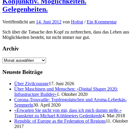
Konjunktiv. Möglichkeiten.
Gelegenheiten.
Veröffentlicht
am
14. Juni 2012
von
Hofrat
/
Ein Kommentar
Sich über die Tatsache den Kopf zu zerbrechen, dass das Leben aus
Möglichkeiten besteht, tut nicht immer nur gut.
Archiv
Neueste Beiträge
Über Zivilcourage
17. Juni 2026
Über Maschinen und Menschen: «Digital Shaper 2020:
Infrastructure Builder»
1. Oktober 2020
Corona-Trouvaille: Topfengolatschen und Aroma-Leberkäs-
Semmerln
30. April 2020
«Erwarten Sie nicht von mir, dass ich mich dumm stelle.»
Transkript zu Michael Köhlmeiers Gedenkrede
4. Mai 2018
Republic of Europe as the Federation of Regions
11. Oktober
2017