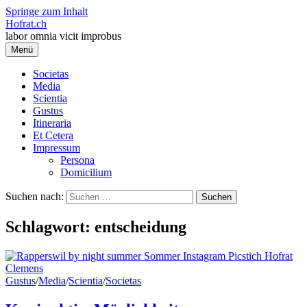
Springe zum Inhalt
Hofrat.ch
labor omnia vicit improbus
Menü
Societas
Media
Scientia
Gustus
Itineraria
Et Cetera
Impressum
Persona
Domicilium
Suchen nach:
Schlagwort:
entscheidung
Gustus
/
Media
/
Scientia
/
Societas