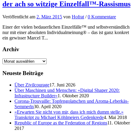
der ach so witzige Einzelfall™-Rassismus
Veröffentlicht
am
2. März 2015
von
Hofrat
/
0 Kommentare
Einer der vielen bedauerlichen Einzelfälle™ und selbstverständlich
nur mit einer absoluten Individualmeinung® – das ist ganz konkret
ein gewisser Marcel T...
Archiv
Neueste Beiträge
Über Zivilcourage
17. Juni 2026
Über Maschinen und Menschen: «Digital Shaper 2020:
Infrastructure Builder»
1. Oktober 2020
Corona-Trouvaille: Topfengolatschen und Aroma-Leberkäs-
Semmerln
30. April 2020
«Erwarten Sie nicht von mir, dass ich mich dumm stelle.»
Transkript zu Michael Köhlmeiers Gedenkrede
4. Mai 2018
Republic of Europe as the Federation of Regions
11. Oktober
2017