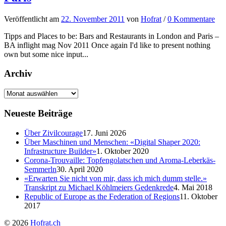
Veröffentlicht
am
22. November 2011
von
Hofrat
/
0 Kommentare
Tipps and Places to be: Bars and Restaurants in London and Paris –
BA inflight mag Nov 2011 Once again I'd like to present nothing
own but some nice input...
Archiv
Neueste Beiträge
Über Zivilcourage
17. Juni 2026
Über Maschinen und Menschen: «Digital Shaper 2020:
Infrastructure Builder»
1. Oktober 2020
Corona-Trouvaille: Topfengolatschen und Aroma-Leberkäs-
Semmerln
30. April 2020
«Erwarten Sie nicht von mir, dass ich mich dumm stelle.»
Transkript zu Michael Köhlmeiers Gedenkrede
4. Mai 2018
Republic of Europe as the Federation of Regions
11. Oktober
2017
© 2026
Hofrat.ch