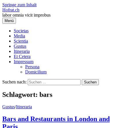
Springe zum Inhalt
Hofrat.ch
labor omnia vicit improbus
Menü
Societas
Media
Scientia
Gustus
Itineraria
Et Cetera
Impressum
Persona
Domicilium
Suchen nach:
Schlagwort:
bars
Gustus
/
Itineraria
Bars and Restaurants in London and
Paris