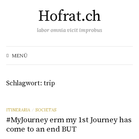
Springe
Hofrat.ch
zum
Inhalt
labor omnia vicit improbus
Suchen
nach:
MENÜ
Schlagwort:
trip
ITINERARIA
SOCIETAS
/
#MyJourney erm my 1st Journey has
come to an end BUT