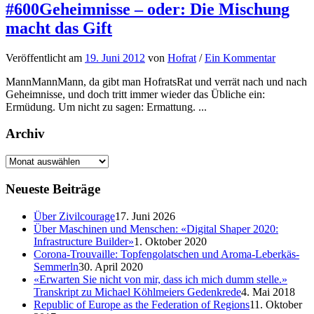
#600Geheimnisse – oder: Die Mischung
macht das Gift
Veröffentlicht
am
19. Juni 2012
von
Hofrat
/
Ein Kommentar
MannMannMann, da gibt man HofratsRat und verrät nach und nach
Geheimnisse, und doch tritt immer wieder das Übliche ein:
Ermüdung. Um nicht zu sagen: Ermattung. ...
Archiv
Neueste Beiträge
Über Zivilcourage
17. Juni 2026
Über Maschinen und Menschen: «Digital Shaper 2020:
Infrastructure Builder»
1. Oktober 2020
Corona-Trouvaille: Topfengolatschen und Aroma-Leberkäs-
Semmerln
30. April 2020
«Erwarten Sie nicht von mir, dass ich mich dumm stelle.»
Transkript zu Michael Köhlmeiers Gedenkrede
4. Mai 2018
Republic of Europe as the Federation of Regions
11. Oktober