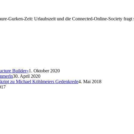
ure-Gurken-Zeit: Urlaubszeit und die Connected-Online-Society fragt 
ucture Builder»
1. Oktober 2020
emmerln
30. April 2020
nskript zu Michael Köhlmeiers Gedenkrede
4. Mai 2018
017