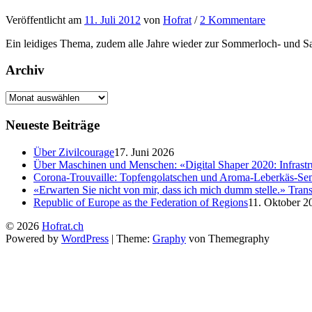
Veröffentlicht
am
11. Juli 2012
von
Hofrat
/
2 Kommentare
Ein leidiges Thema, zudem alle Jahre wieder zur Sommerloch- und Sa
Archiv
Neueste Beiträge
Über Zivilcourage
17. Juni 2026
Über Maschinen und Menschen: «Digital Shaper 2020: Infrastr
Corona-Trouvaille: Topfengolatschen und Aroma-Leberkäs-S
«Erwarten Sie nicht von mir, dass ich mich dumm stelle.» Tra
Republic of Europe as the Federation of Regions
11. Oktober 2
© 2026
Hofrat.ch
Powered by
WordPress
|
Theme:
Graphy
von Themegraphy