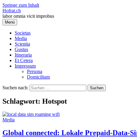
Springe zum Inhalt
Hofrat.ch
labor omnia vicit improbus
Menü
Societas
Media
Scientia
Gustus
Itineraria
Et Cetera
Impressum
Persona
Domicilium
Suchen nach:
Schlagwort:
Hotspot
Media
Global connected: Lokale Prepaid-Data-S