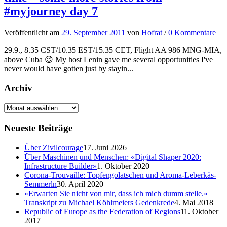
#myjourney day 7
Veröffentlicht
am
29. September 2011
von
Hofrat
/
0 Kommentare
29.9., 8.35 CST/10.35 EST/15.35 CET, Flight AA 986 MNG-MIA,
above Cuba 😉 My host Lenin gave me several opportunities I've
never would have gotten just by stayin...
Archiv
Neueste Beiträge
Über Zivilcourage
17. Juni 2026
Über Maschinen und Menschen: «Digital Shaper 2020:
Infrastructure Builder»
1. Oktober 2020
Corona-Trouvaille: Topfengolatschen und Aroma-Leberkäs-
Semmerln
30. April 2020
«Erwarten Sie nicht von mir, dass ich mich dumm stelle.»
Transkript zu Michael Köhlmeiers Gedenkrede
4. Mai 2018
Republic of Europe as the Federation of Regions
11. Oktober
2017