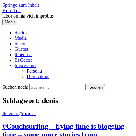
Springe zum Inhalt
Hofrat.ch
labor omnia vicit improbus
Menü
Societas
Media
Scientia
Gustus
Itineraria
Et Cetera
Impressum
Persona
Domicilium
Suchen nach:
Schlagwort:
denis
Itineraria
/
Societas
#Couchsurfing – flying time is blogging
time – some more stories from