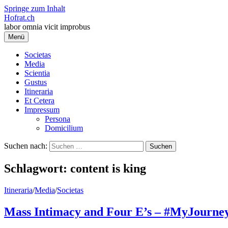
Springe zum Inhalt
Hofrat.ch
labor omnia vicit improbus
Menü
Societas
Media
Scientia
Gustus
Itineraria
Et Cetera
Impressum
Persona
Domicilium
Suchen nach:
Schlagwort:
content is king
Itineraria
/
Media
/
Societas
Mass Intimacy and Four E’s – #MyJourney