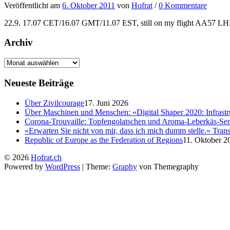
Veröffentlicht
am
6. Oktober 2011
von
Hofrat
/
0 Kommentare
22.9. 17.07 CET/16.07 GMT/11.07 EST, still on my flight AA57 LHR-
Archiv
Neueste Beiträge
Über Zivilcourage
17. Juni 2026
Über Maschinen und Menschen: «Digital Shaper 2020: Infrastr
Corona-Trouvaille: Topfengolatschen und Aroma-Leberkäs-S
«Erwarten Sie nicht von mir, dass ich mich dumm stelle.» Tra
Republic of Europe as the Federation of Regions
11. Oktober 2
© 2026
Hofrat.ch
Powered by
WordPress
|
Theme:
Graphy
von Themegraphy