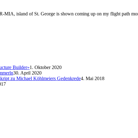
MIA, island of St. George is shown coming up on my flight path moni
ucture Builder»
1. Oktober 2020
emmerln
30. April 2020
nskript zu Michael Köhlmeiers Gedenkrede
4. Mai 2018
017