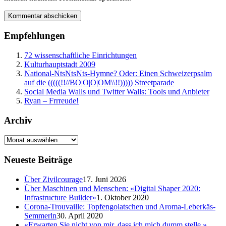
Empfehlungen
72 wissenschaftliche Einrichtungen
Kulturhauptstadt 2009
National-NtsNtsNts-Hymne? Oder: Einen Schweizerpsalm
auf die (((((!!//BO|O|O|OM\\!!))))) Streetparade
Social Media Walls und Twitter Walls: Tools und Anbieter
Ryan – Frrreude!
Archiv
Neueste Beiträge
Über Zivilcourage
17. Juni 2026
Über Maschinen und Menschen: «Digital Shaper 2020:
Infrastructure Builder»
1. Oktober 2020
Corona-Trouvaille: Topfengolatschen und Aroma-Leberkäs-
Semmerln
30. April 2020
«Erwarten Sie nicht von mir, dass ich mich dumm stelle.»