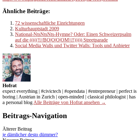
Ähnliche Beiträge:
72 wissenschaftliche Einrichtungen
Kulturhauptstadt 2009
National-NtsNtsNts-Hymne? Oder: Einen Schweizerpsalm
auf die (((((!!//BO|O|O|OM\\!!))))) Streetparade
Social Media Walls und Twitter Walls: Tools und Anbieter
Hofrat
expect everything | #civictech | #opendata | #entrepreneur | perfect is
boring | Austrian in Zurich | open-minded | classical philologist | has
a personal blog
Alle Beiträge von Hofrat ansehen →
Beitrags-Navigation
Älterer Beitrag
je dämlicher desto dümmer?