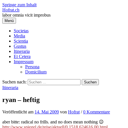
Springe zum Inhalt
Hofrat.ch
labor omnia vicit improbus
Menü
Societas
Media
Scientia
Gustus
Itineraria
Et Cetera
Impressum
Persona
Domicilium
Suchen nach:
Itineraria
ryan – heftig
Veröffentlicht
am
14. Mai 2009
von
Hofrat
/
0 Kommentare
aber bitte: radical no frills. and no does mean nothing 😉
http://www.spiegel.de/reise/aktuell/0,1518,624616,00.html