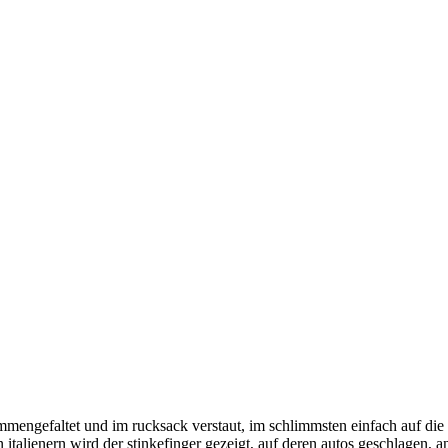
sammengefaltet und im rucksack verstaut, im schlimmsten einfach auf di
n italienern wird der stinkefinger gezeigt, auf deren autos geschlagen, a