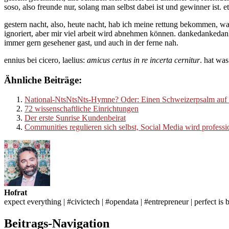
soso, also freunde nur, solang man selbst dabei ist und gewinner ist. e
gestern nacht, also, heute nacht, hab ich meine rettung bekommen, was 
ignoriert, aber mir viel arbeit wird abnehmen können. dankedankedank
immer gern gesehener gast, und auch in der ferne nah.
ennius bei cicero, laelius:
amicus certus in re incerta cernitur
. hat was
Ähnliche Beiträge:
National-NtsNtsNts-Hymne? Oder: Einen Schweizerpsalm auf die
72 wissenschaftliche Einrichtungen
Der erste Sunrise Kundenbeirat
Communities regulieren sich selbst, Social Media wird professi
Hofrat
expect everything | #civictech | #opendata | #entrepreneur | perfect is 
Beitrags-Navigation