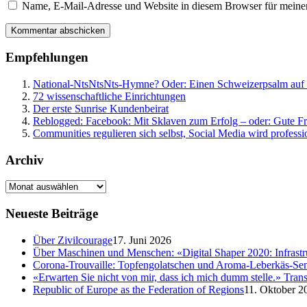
Name, E-Mail-Adresse und Website in diesem Browser für meine
Empfehlungen
National-NtsNtsNts-Hymne? Oder: Einen Schweizerpsalm auf die
72 wissenschaftliche Einrichtungen
Der erste Sunrise Kundenbeirat
Reblogged: Facebook: Mit Sklaven zum Erfolg – oder: Gute F
Communities regulieren sich selbst, Social Media wird professi
Archiv
Neueste Beiträge
Über Zivilcourage
17. Juni 2026
Über Maschinen und Menschen: «Digital Shaper 2020: Infrastr
Corona-Trouvaille: Topfengolatschen und Aroma-Leberkäs-S
«Erwarten Sie nicht von mir, dass ich mich dumm stelle.» Tra
Republic of Europe as the Federation of Regions
11. Oktober 2