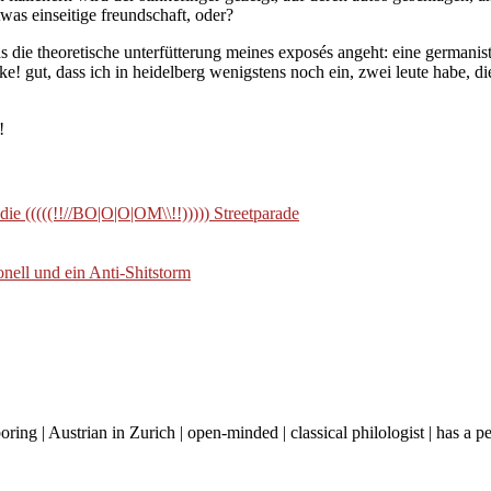
twas einseitige freundschaft, oder?
die theoretische unterfütterung meines exposés angeht: eine germanistisc
e! gut, dass ich in heidelberg wenigstens noch ein, zwei leute habe, d
!
 (((((!!//BO|O|O|OM\\!!))))) Streetparade
onell und ein Anti-Shitstorm
boring | Austrian in Zurich | open-minded | classical philologist | has a 