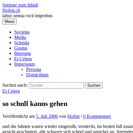
Springe zum Inhalt
Hofrat.ch
labor omnia vicit improbus
Menü
Societas
Media
Scientia
Gustus
Itineraria
Et Cetera
Impressum
Persona
Domicilium
Suchen nach:
Et Cetera
so schnll kanns gehen
Veröffentlicht
am
5. Juli 2006
von
Hofrat
/
0 Kommentare
und die fahnen waren wieder eingerollt, versteckt, im besten fall zu
gesicht geschmiert, alle schauen sich scheel und unsicher an, feiernde