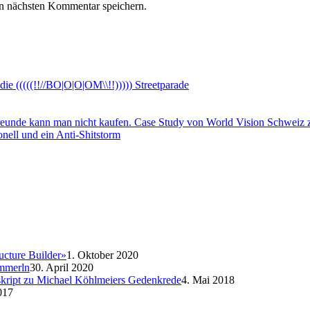
n nächsten Kommentar speichern.
 (((((!!//BO|O|O|OM\\!!))))) Streetparade
reunde kann man nicht kaufen. Case Study von World Vision Schweiz 
onell und ein Anti-Shitstorm
ucture Builder»
1. Oktober 2020
emmerln
30. April 2020
nskript zu Michael Köhlmeiers Gedenkrede
4. Mai 2018
017