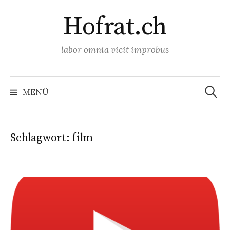
Springe
Hofrat.ch
zum
Inhalt
labor omnia vicit improbus
Suchen
nach:
MENÜ
Schlagwort:
film