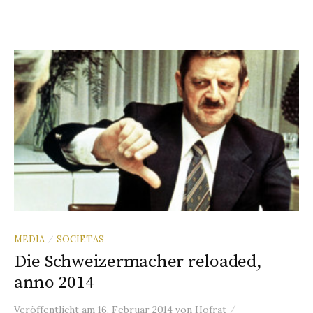
MEDIA
SOCIETAS
/
Die Schweizermacher reloaded,
anno 2014
/
Veröffentlicht
am
16. Februar 2014
von
Hofrat