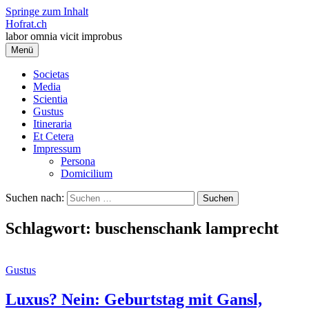
Springe zum Inhalt
Hofrat.ch
labor omnia vicit improbus
Menü
Societas
Media
Scientia
Gustus
Itineraria
Et Cetera
Impressum
Persona
Domicilium
Suchen nach:
Schlagwort:
buschenschank lamprecht
Gustus
Luxus? Nein: Geburtstag mit Gansl,