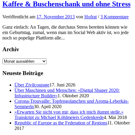
Kaffee & Buschenschank und ohne Stress
Veröffentlicht
am
17. November 2013
von
Hofrat
/
3 Kommentare
Ganz einfach: An Tagen, die durchaus Stress bereiten können wie
ein Geburtstag, zumal, wenn man im Social Web aktiv ist, wo jede
noch so popelige Plattform alle...
Archiv
Neueste Beiträge
Über Zivilcourage
17. Juni 2026
Über Maschinen und Menschen: «Digital Shaper 2020:
Infrastructure Builder»
1. Oktober 2020
Corona-Trouvaille: Topfengolatschen und Aroma-Leberkäs-
Semmerln
30. April 2020
«Erwarten Sie nicht von mir, dass ich mich dumm stelle.»
Transkript zu Michael Köhlmeiers Gedenkrede
4. Mai 2018
Republic of Europe as the Federation of Regions
11. Oktober
2017