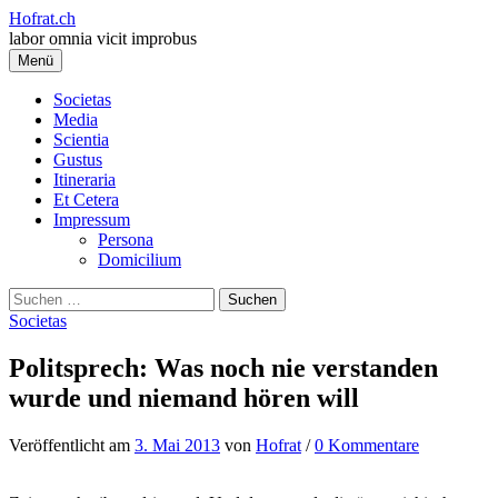
Springe
Hofrat.ch
zum
labor omnia vicit improbus
Inhalt
Menü
Societas
Media
Scientia
Gustus
Itineraria
Et Cetera
Impressum
Persona
Domicilium
Suchen
nach:
Societas
Politsprech: Was noch nie verstanden
wurde und niemand hören will
Veröffentlicht
am
3. Mai 2013
von
Hofrat
/
0 Kommentare