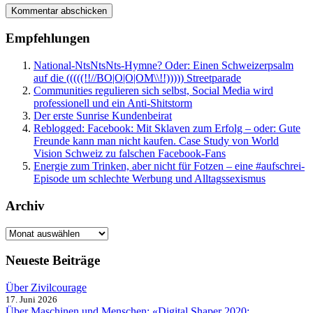
Empfehlungen
National-NtsNtsNts-Hymne? Oder: Einen Schweizerpsalm
auf die (((((!!//BO|O|O|OM\\!!))))) Streetparade
Communities regulieren sich selbst, Social Media wird
professionell und ein Anti-Shitstorm
Der erste Sunrise Kundenbeirat
Reblogged: Facebook: Mit Sklaven zum Erfolg – oder: Gute
Freunde kann man nicht kaufen. Case Study von World
Vision Schweiz zu falschen Facebook-Fans
Energie zum Trinken, aber nicht für Fotzen – eine #aufschrei-
Episode um schlechte Werbung und Alltagssexismus
Archiv
Neueste Beiträge
Über Zivilcourage
17. Juni 2026
Über Maschinen und Menschen: «Digital Shaper 2020: