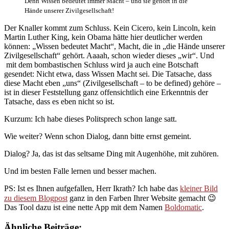
Denn Wissen bedeutet immer Macht – und sie gehört in die
Hände unserer Zivilgesellschaft!
Der Knaller kommt zum Schluss. Kein Cicero, kein Lincoln, kein
Martin Luther King, kein Obama hätte hier deutlicher werden
können: „Wissen bedeutet Macht“, Macht, die in „die Hände unserer
Zivilgesellschaft“ gehört. Aaaah, schon wieder dieses „wir“. Und
mit dem bombastischen Schluss wird ja auch eine Botschaft
gesendet: Nicht etwa, dass Wissen Macht sei. Die Tatsache, dass
diese Macht eben „uns“ (Zivilgesellschaft – to be defined) gehöre –
ist in dieser Feststellung ganz offensichtlich eine Erkenntnis der
Tatsache, dass es eben nicht so ist.
Kurzum: Ich habe dieses Politsprech schon lange satt.
Wie weiter? Wenn schon Dialog, dann bitte ernst gemeint.
Dialog? Ja, das ist das seltsame Ding mit Augenhöhe, mit zuhören.
Und im besten Falle lernen und besser machen.
PS: Ist es Ihnen aufgefallen, Herr Ikrath? Ich habe das
kleiner Bild
zu diesem Blogpost
ganz in den Farben Ihrer Website gemacht 😉
Das Tool dazu ist eine nette App mit dem Namen
Boldomatic
.
Ähnliche Beiträge: