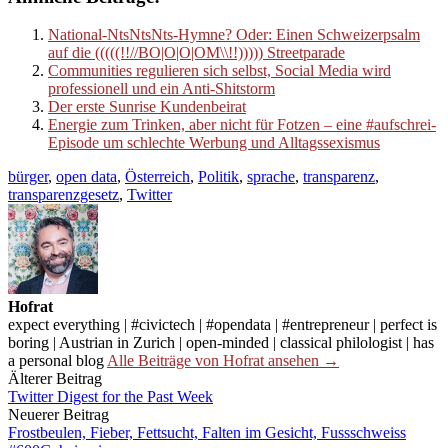
National-NtsNtsNts-Hymne? Oder: Einen Schweizerpsalm
auf die (((((!!//BO|O|O|OM\\!!))))) Streetparade
Communities regulieren sich selbst, Social Media wird
professionell und ein Anti-Shitstorm
Der erste Sunrise Kundenbeirat
Energie zum Trinken, aber nicht für Fotzen – eine #aufschrei-
Episode um schlechte Werbung und Alltagssexismus
bürger
,
open data
,
Österreich
,
Politik
,
sprache
,
transparenz
,
transparenzgesetz
,
Twitter
Hofrat
expect everything | #civictech | #opendata | #entrepreneur | perfect is
boring | Austrian in Zurich | open-minded | classical philologist | has
a personal blog
Alle Beiträge von Hofrat ansehen →
Beitrags-
Älterer Beitrag
Twitter Digest for the Past Week
Navigation
Neuerer Beitrag
Frostbeulen, Fieber, Fettsucht, Falten im Gesicht, Fussschweiss