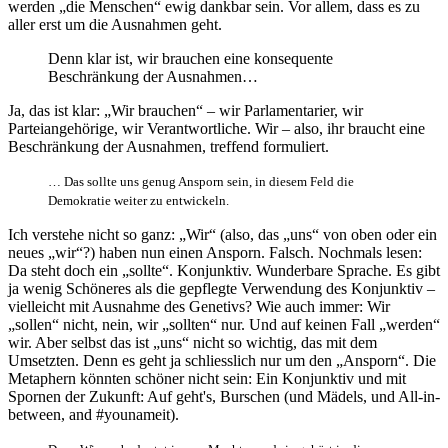
werden „die Menschen“ ewig dankbar sein. Vor allem, dass es zu
aller erst um die Ausnahmen geht.
Denn klar ist, wir brauchen eine konsequente
Beschränkung der Ausnahmen…
Ja, das ist klar: „Wir brauchen“ – wir Parlamentarier, wir
Parteiangehörige, wir Verantwortliche. Wir – also, ihr braucht eine
Beschränkung der Ausnahmen, treffend formuliert.
… Das sollte uns genug Ansporn sein, in diesem Feld die
Demokratie weiter zu entwickeln.
Ich verstehe nicht so ganz: „Wir“ (also, das „uns“ von oben oder ein
neues „wir“?) haben nun einen Ansporn. Falsch. Nochmals lesen:
Da steht doch ein „sollte“. Konjunktiv. Wunderbare Sprache. Es gibt
ja wenig Schöneres als die gepflegte Verwendung des Konjunktiv –
vielleicht mit Ausnahme des Genetivs? Wie auch immer: Wir
„sollen“ nicht, nein, wir „sollten“ nur. Und auf keinen Fall „werden“
wir. Aber selbst das ist „uns“ nicht so wichtig, das mit dem
Umsetzten. Denn es geht ja schliesslich nur um den „Ansporn“. Die
Metaphern könnten schöner nicht sein: Ein Konjunktiv und mit
Spornen der Zukunft: Auf geht's, Burschen (und Mädels, und All-in-
between, and #younameit).