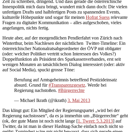
Zeit zu schreiben, dringend. Und dass gerade die österreichische
Innenpolitik mich dazu bringt, wundert mich dann doch: Die vielen
unfertigen Drafts und halbfertigen Posts zu spannenden Events,
kulturelle Höhepunkte und sogar für meinen
Hofrat Suess
relevante
Fragen zu digitaler Kommunikation – alles aufgeschoben, vieles
angefangen, nichts fertig.
Heute aber, auf der morgendlichen Pendlerfahrt von Zürich nach
Winterthur, beim Nachlesen der nächtlichen Twitter-Timeline: Ein
österreichischer Nationalratsabgeordneter der ÖVP mit obligater
(oder: welcher Politiker vertritt schon Interessen des Volkes?)
Doppelfunktion als Präsident des Sparkassenverbandes, erst seit
wenigen Monaten an tatsächlichem Dialog interessiert (oder: aktiv
auf Social Media), spuckt grosse Töne:
Berufung auf Amtsgeheimnis betreffend Pestizideinsatz
absurd. Grund für
#Transparenzgesetz
. Werde bei
Regierung nachstoßen.
#Bürgerrechte
— Michael Ikrath (@ikrath)
3. Mai 2013
Das klingt gut: Ein Mitglied der Regierungspartei „wird bei der
Regierung nachstossen“, da es ja immerhin um „Bürgerrechte“ geht
(ok, der gute Mann ist noch nicht lange [
1. Tweet: 5.3.2013
] auf
Twitter, da ist man in dieser Hashtag-Sache einfach noch nicht so
geübt: Zumindest wäre mir nicht bewusst, dass sich gerade einen