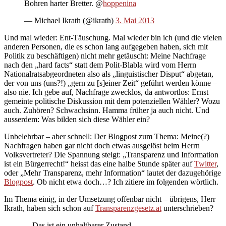
Bohren harter Bretter. @
hoppenina
— Michael Ikrath (@ikrath)
3. Mai 2013
Und mal wieder: Ent-Täuschung. Mal wieder bin ich (und die vielen
anderen Personen, die es schon lang aufgegeben haben, sich mit
Politik zu beschäftigen) nicht mehr getäuscht: Meine Nachfrage
nach den „hard facts“ statt dem Polit-Blabla wird vom Herrn
Nationalratsabgeordneten also als „linguistischer Disput“ abgetan,
der von uns (uns?!) „gern zu [s]einer Zeit“ geführt werden könne –
also nie. Ich gebe auf, Nachfrage zwecklos, da antwortlos: Ernst
gemeinte politische Diskussion mit dem potenziellen Wähler? Wozu
auch. Zuhören? Schwachsinn. Hamma früher ja auch nicht. Und
ausserdem: Was bilden sich diese Wähler ein?
Unbelehrbar – aber schnell: Der Blogpost zum Thema: Meine(?)
Nachfragen haben gar nicht doch etwas ausgelöst beim Herrn
Volksvertreter? Die Spannung steigt: „Transparenz und Information
ist ein Bürgerrecht!“ heisst das eine halbe Stunde später auf
Twitter
,
oder „Mehr Transparenz, mehr Information“ lautet der dazugehörige
Blogpost
. Ob nicht etwa doch…? Ich zitiere im folgenden wörtlich.
Im Thema einig, in der Umsetzung offenbar nicht – übrigens, Herr
Ikrath, haben sich schon auf
Transparenzgesetz.at
unterschrieben?
…Das ist ein unhaltbarer Zustand…