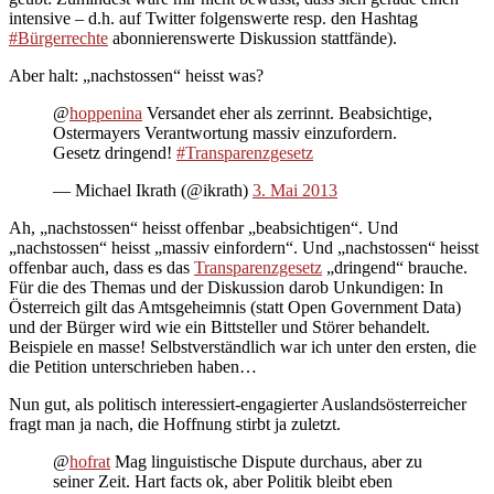
intensive – d.h. auf Twitter folgenswerte resp. den Hashtag
#Bürgerrechte
abonnierenswerte Diskussion stattfände).
Aber halt: „nachstossen“ heisst was?
@
hoppenina
Versandet eher als zerrinnt. Beabsichtige,
Ostermayers Verantwortung massiv einzufordern.
Gesetz dringend!
#Transparenzgesetz
— Michael Ikrath (@ikrath)
3. Mai 2013
Ah, „nachstossen“ heisst offenbar „beabsichtigen“. Und
„nachstossen“ heisst „massiv einfordern“. Und „nachstossen“ heisst
offenbar auch, dass es das
Transparenzgesetz
„dringend“ brauche.
Für die des Themas und der Diskussion darob Unkundigen: In
Österreich gilt das Amtsgeheimnis (statt Open Government Data)
und der Bürger wird wie ein Bittsteller und Störer behandelt.
Beispiele en masse! Selbstverständlich war ich unter den ersten, die
die Petition unterschrieben haben…
Nun gut, als politisch interessiert-engagierter Auslandsösterreicher
fragt man ja nach, die Hoffnung stirbt ja zuletzt.
@
hofrat
Mag linguistische Dispute durchaus, aber zu
seiner Zeit. Hart facts ok, aber Politik bleibt eben