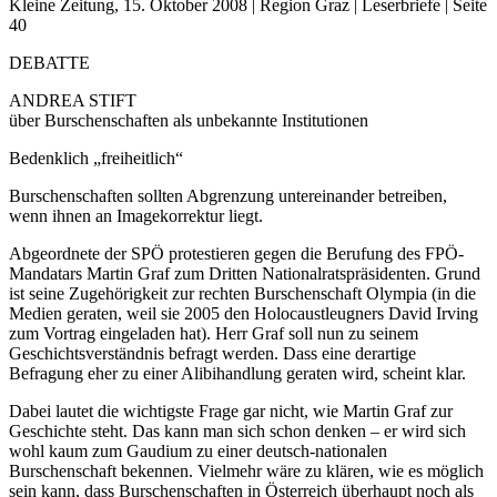
Kleine Zeitung, 15. Oktober 2008 | Region Graz | Leserbriefe | Seite
40
DEBATTE
ANDREA STIFT
über Burschenschaften als unbekannte Institutionen
Bedenklich „freiheitlich“
Burschenschaften sollten Abgrenzung untereinander betreiben,
wenn ihnen an Imagekorrektur liegt.
Abgeordnete der SPÖ protestieren gegen die Berufung des FPÖ-
Mandatars Martin Graf zum Dritten Nationalratspräsidenten. Grund
ist seine Zugehörigkeit zur rechten Burschenschaft Olympia (in die
Medien geraten, weil sie 2005 den Holocaustleugners David Irving
zum Vortrag eingeladen hat). Herr Graf soll nun zu seinem
Geschichtsverständnis befragt werden. Dass eine derartige
Befragung eher zu einer Alibihandlung geraten wird, scheint klar.
Dabei lautet die wichtigste Frage gar nicht, wie Martin Graf zur
Geschichte steht. Das kann man sich schon denken – er wird sich
wohl kaum zum Gaudium zu einer deutsch-nationalen
Burschenschaft bekennen. Vielmehr wäre zu klären, wie es möglich
sein kann, dass Burschenschaften in Österreich überhaupt noch als