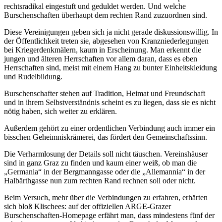
rechtsradikal eingestuft und geduldet werden. Und welche
Burschenschaften überhaupt dem rechten Rand zuzuordnen sind.
Diese Vereinigungen geben sich ja nicht gerade diskussionswillig. In
der Öffentlichkeit treten sie, abgesehen von Kranzniederlegungen
bei Kriegerdenkmälern, kaum in Erscheinung. Man erkennt die
jungen und älteren Herrschaften vor allem daran, dass es eben
Herrschaften sind, meist mit einem Hang zu bunter Einheitskleidung
und Rudelbildung.
Burschenschafter stehen auf Tradition, Heimat und Freundschaft
und in ihrem Selbstverständnis scheint es zu liegen, dass sie es nicht
nötig haben, sich weiter zu erklären.
Außerdem gehört zu einer ordentlichen Verbindung auch immer ein
bisschen Geheimniskrämerei, das fördert den Gemeinschaftssinn.
Die Verharmlosung der Details soll nicht täuschen. Vereinshäuser
sind in ganz Graz zu finden und kaum einer weiß, ob man die
„Germania“ in der Bergmanngasse oder die „Allemannia“ in der
Halbärthgasse nun zum rechten Rand rechnen soll oder nicht.
Beim Versuch, mehr über die Verbindungen zu erfahren, erhärten
sich bloß Klischees: auf der offiziellen ARGE-Grazer
Burschenschaften-Homepage erfährt man, dass mindestens fünf der