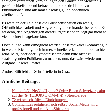
acht dort vertretenen Verbindungen den Brauch der Mensur als
persönlichkeitsbildend betrachten und die drei Links zu
Publikationen sind allesamt einschlägig und bedenklich
„freiheitlich“.
Es wäre an der Zeit, dass die Burschenschaften ein wenig
Öffentlichkeitsarbeit und Abgrenzung untereinander betreiben, Es
sei denn, den Angehörigen dieser Organisationen liegt gar nicht so
viel an einer Imagekorrektur.
Doch nur so kann ermöglicht werden, dass radikales Gedankengut,
in welche Richtung auch immer, schneller erkannt und beobachtet
wird. Mitglieder oder Sympathisanten dann bitte nicht zu
staatstragenden Politikern zu machen, nun, das wäre wiederum
Aufgabe unseres Staates.
Andrea Stift lebt als Schriftstellerin in Graz
Ähnliche Beiträge:
National-NtsNtsNts-Hymne? Oder: Einen Schweizerpsalm
auf die (((((!!//BO|O|O|OM\\!!))))) Streetparade
72 wissenschaftliche Einrichtungen
Communities regulieren sich selbst, Social Media wird
professionell und ein Anti-Shitstorm