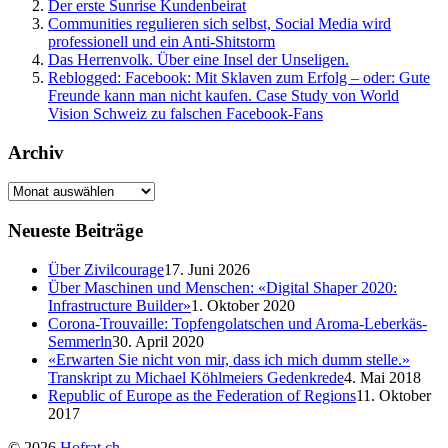
Der erste Sunrise Kundenbeirat
Communities regulieren sich selbst, Social Media wird
professionell und ein Anti-Shitstorm
Das Herrenvolk. Über eine Insel der Unseligen.
Reblogged: Facebook: Mit Sklaven zum Erfolg – oder: Gute
Freunde kann man nicht kaufen. Case Study von World
Vision Schweiz zu falschen Facebook-Fans
Archiv
Neueste Beiträge
Über Zivilcourage
17. Juni 2026
Über Maschinen und Menschen: «Digital Shaper 2020:
Infrastructure Builder»
1. Oktober 2020
Corona-Trouvaille: Topfengolatschen und Aroma-Leberkäs-
Semmerln
30. April 2020
«Erwarten Sie nicht von mir, dass ich mich dumm stelle.»
Transkript zu Michael Köhlmeiers Gedenkrede
4. Mai 2018
Republic of Europe as the Federation of Regions
11. Oktober
2017
© 2026
Hofrat.ch